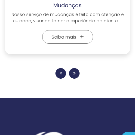
Mudanças
Nosso serviço de mudanças é feito com atenção e
cuidado, visando tornar a experiência do cliente o
mais tranquila possível. Temos uma equipe
especializada em embalagem, transporte e
Saiba mais
montagem de móveis, além de uma frota
diversificada e equipada com recursos
tecnológicos para garantir a segurança e
integridade dos seus pertences. Atuamos em todo
o processo, desde o planejamento até a entrega,
para que você possa desfrutar de uma mudança
segura e tranquila. Clique no botão abaixo para
falar no WhatsApp